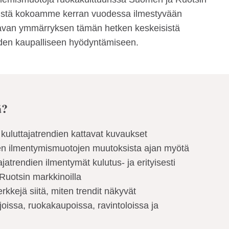
istä kokoamme kerran vuodessa ilmestyvään
ttavan ymmärryksen tämän hetken keskeisistä
iiden kaupalliseen hyödyntämiseen.
ä?
kuluttajatrendien kattavat kuvaukset
en ilmentymismuotojen muutoksista ajan myötä
jatrendien ilmentymät kulutus- ja erityisesti
Ruotsin markkinoilla
rkkejä siitä, miten trendit näkyvät
issa, ruokakaupoissa, ravintoloissa ja