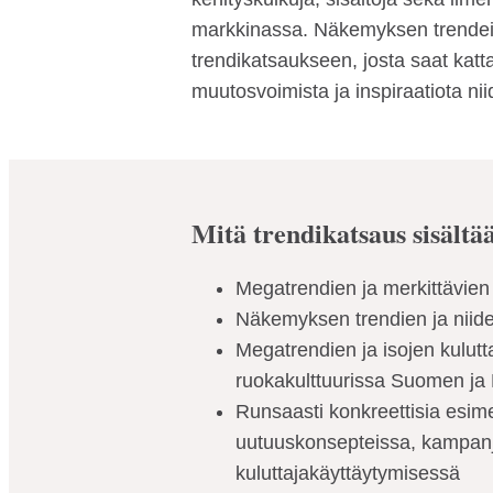
markkinassa. Näkemyksen trende
trendikatsaukseen, josta saat ka
muutosvoimista ja inspiraatiota n
Mitä trendikatsaus sisältä
Megatrendien ja merkittävien 
Näkemyksen trendien ja niid
Megatrendien ja isojen kulutta
ruokakulttuurissa Suomen ja 
Runsaasti konkreettisia esime
uutuuskonsepteissa, kampanjo
kuluttajakäyttäytymisessä