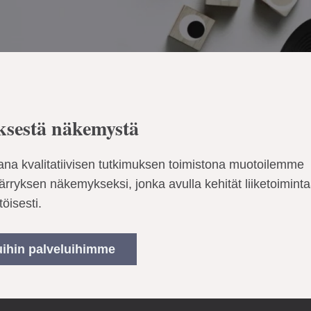
sestä näkemystä
na kvalitatiivisen tutkimuksen toimistona muotoilemme
rryksen näkemykseksi, jonka avulla kehität liiketoiminta
öisesti.
ihin palveluihimme