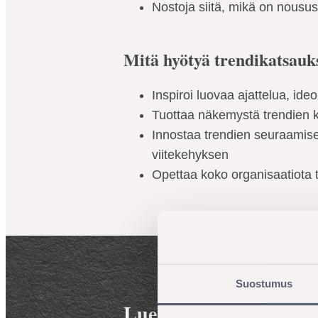
Nostoja siitä, mikä on nousu
Mitä hyötyä trendikatsauk
Inspiroi luovaa ajattelua, ide
Tuottaa näkemystä trendien 
Innostaa trendien seuraamisee
viitekehyksen
Opettaa koko organisaatiota 
Suostumus
Lue lisää: