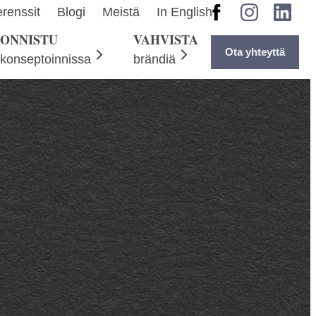
Facebook
Instagram
LinkedI
renssit
Blogi
Meistä
In English
ONNISTU
VAHVISTA
Ota yhteyttä
konseptoinnissa
brändiä