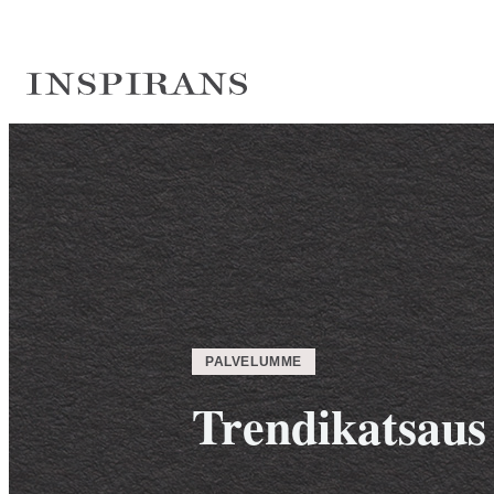
Siirry
suoraan
sisältöön
Inspirans
PALVELUMME
Trendikatsaus