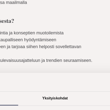
ssa maailmalla
sesta?
ointia ja konseptien muotoilemista
kaupalliseen hyödyntämiseen
n ja tarjoaa siihen helposti sovellettavan
tulevaisuusajatteluun ja trendien seuraamiseen.
Yksityiskohdat