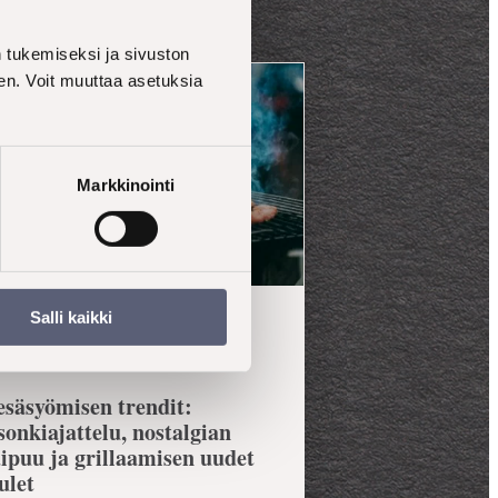
tukemiseksi ja sivuston
en. Voit muuttaa asetuksia
Markkinointi
Salli kaikki
SYVENNÄ YMMÄRRYSTÄ
säsyömisen trendit:
sonkiajattelu, nostalgian
ipuu ja grillaamisen uudet
ulet