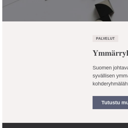
PALVELUT
Ymmärryk
Suomen johtava
syvällisen ymmä
kohderyhmäläht
Tutustu mu