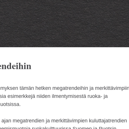
endeihin
myksen tämän hetken megatrendeihin ja merkittävimpii
isia esimerkkejä niiden ilmentymisestä ruoka- ja
uotsissa.
ajan megatrendien ja merkittävimpien kuluttajatrendien
menemismuotoja ruokakulttuurissa Suomen ja Ruotsin