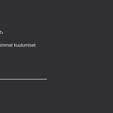
e.
reimmat kuulumiset