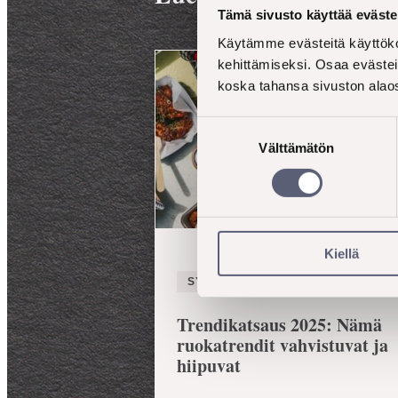
Tämä sivusto käyttää eväste
Käytämme evästeitä käyttöko
kehittämiseksi. Osaa evästei
koska tahansa sivuston alaos
Suostumuksen
Välttämätön
valinta
Kiellä
SYVENNÄ YMMÄRRYSTÄ
Trendikatsaus 2025: Nämä
ruokatrendit vahvistuvat ja
hiipuvat