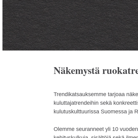
Näkemystä ruokatr
Trendikatsauksemme tarjoaa näke
kuluttajatrendeihin sekä konkreett
kulutuskulttuurissa Suomessa ja R
Olemme seuranneet yli 10 vuoden 
kehityskulkuja, sisältöjä sekä il