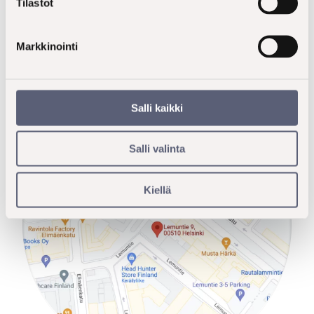
Tilastot
Laskutustiedot
Markkinointi
Henkilökunnan yhteystiedot
Salli kaikki
Salli valinta
Kiellä