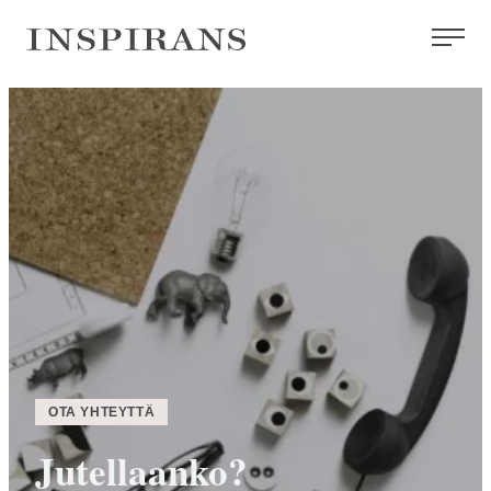
Siirry
Inspirans
suoraan
sisältöön
OTA YHTEYTTÄ
Jutellaanko?