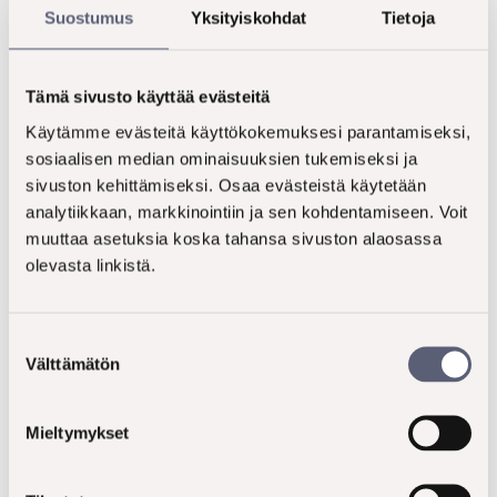
Suostumus
Yksityiskohdat
Tietoja
Tämä sivusto käyttää evästeitä
Inspirans Oy
Käytämme evästeitä käyttökokemuksesi parantamiseksi,
sosiaalisen median ominaisuuksien tukemiseksi ja
sivuston kehittämiseksi. Osaa evästeistä käytetään
Asiakaspalvelu
analytiikkaan, markkinointiin ja sen kohdentamiseen. Voit
muuttaa asetuksia koska tahansa sivuston alaosassa
+358 50 527 9770
olevasta linkistä.
info@inspirans.fi
Suostumuksen
Käyntiosoite
Välttämätön
valinta
Lemuntie 9
00510 Helsinki
Mieltymykset
Avaa Google Maps