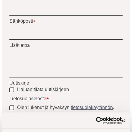
näyttää
pakolliset
Sähköposti
*
kentät
Lisätietoa
Uutiskirje
Haluan tilata uutiskirjeen
Tietosuojaseloste
*
Olen lukenut ja hyväksyn
tietosuojakäytännön
.