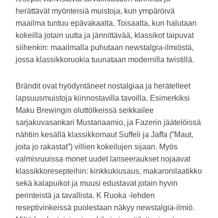
herättävät myönteisiä muistoja, kun ympäröivä
maailma tuntuu epävakaalta. Toisaalta, kun halutaan
kokeilla jotain uutta ja jännittävää, klassikot taipuvat
siihenkin: maailmalla puhutaan newstalgia-ilmiöstä,
jossa klassikkoruokia tuunataan modernilla twistillä.
Brändit ovat hyödyntäneet nostalgiaa ja herätelleet
lapsuusmuistoja kiinnostavilla tavoilla. Esimerkiksi
Maku Brewingin oluttölkeissä seikkailee
sarjakuvasankari Mustanaamio, ja Fazerin jäätelöissä
nähtiin kesällä klassikkomaut Suffeli ja Jaffa (”Maut,
joita jo rakastat”) villien kokeilujen sijaan. Myös
valmisruuissa monet uudet lanseeraukset nojaavat
klassikkoresepteihin: kinkkukiusaus, makaronilaatikko
sekä kalapuikot ja muusi edustavat jotain hyvin
perinteistä ja tavallista. K Ruoka -lehden
reseptivinkeissä puolestaan näkyy newstalgia-ilmiö.