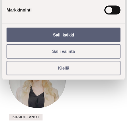
inspiroiden luovaa ajattelua ja konseptien
Markkinointi
muotoilemista.
Ota yhteyttä, niin kerron lisää!
Salli kaikki
Salli valinta
Kiellä
KIRJOITTANUT