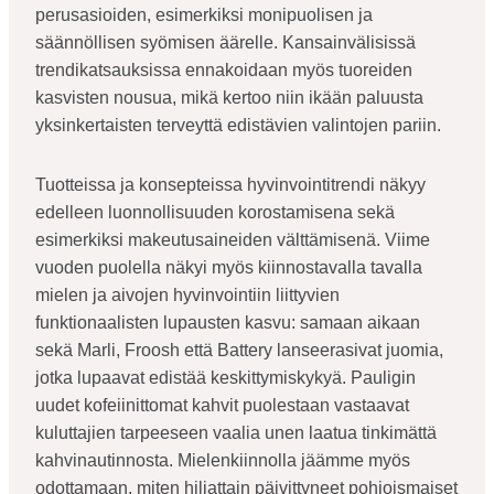
perusasioiden, esimerkiksi monipuolisen ja
säännöllisen syömisen äärelle. Kansainvälisissä
trendikatsauksissa ennakoidaan myös tuoreiden
kasvisten nousua, mikä kertoo niin ikään paluusta
yksinkertaisten terveyttä edistävien valintojen pariin.
Tuotteissa ja konsepteissa hyvinvointitrendi näkyy
edelleen luonnollisuuden korostamisena sekä
esimerkiksi makeutusaineiden välttämisenä. Viime
vuoden puolella näkyi myös kiinnostavalla tavalla
mielen ja aivojen hyvinvointiin liittyvien
funktionaalisten lupausten kasvu: samaan aikaan
sekä Marli, Froosh että Battery lanseerasivat juomia,
jotka lupaavat edistää keskittymiskykyä. Pauligin
uudet kofeiinittomat kahvit puolestaan vastaavat
kuluttajien tarpeeseen vaalia unen laatua tinkimättä
kahvinautinnosta. Mielenkiinnolla jäämme myös
odottamaan, miten hiljattain päivittyneet pohjoismaiset