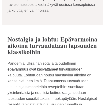
ravitsemussuositukset näkyvät uusissa konsepteissa
ja kuluttajien valinnoissa.
Nostalgia ja lohtu: Epävarmoina
aikoina turvaudutaan lapsuuden
klassikoihin
Pandemia, Ukrainan sota ja taloudellinen
epävarmuus ovat kasvattaneet turvallisuuden
kaipuuta. Lohturuoan nousu haastavina aikoina on
kansainvälinen ilmiö. Taantumassa turvaudutaan
tuttuihin ja simppeleihin resepteihin: suositaan
yksinkertaista ja edullista kotiruokaa ja tuodaan
lapsuuden suosikit takaisin ruokapöytään. Nostalgiset
reseptit vahvistavat turvallisuuden tunnetta ja