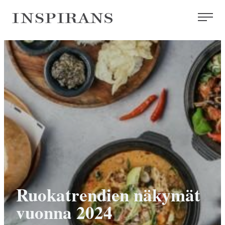
Siirry
Inspirans
suoraan
sisältöön
Ruokatrendien näkymät
vuonna 2024