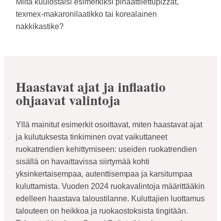
Miltä kuulostaisi esimerkiksi pinaattilettupizzat,
texmex-makaronilaatikko tai korealainen
nakkikastike?
Haastavat ajat ja inflaatio
ohjaavat valintoja
Yllä mainitut esimerkit osoittavat, miten haastavat ajat
ja kulutuksesta tinkiminen ovat vaikuttaneet
ruokatrendien kehittymiseen: useiden ruokatrendien
sisällä on havaittavissa siirtymää kohti
yksinkertaisempaa, autenttisempaa ja karsitumpaa
kuluttamista. Vuoden 2024 ruokavalintoja määrittääkin
edelleen haastava taloustilanne. Kuluttajien luottamus
talouteen on heikkoa ja ruokaostoksista tingitään.