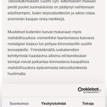
Taloustutkimuksen Suomi Syö -tutkimuksen mukaan
peräti puolet suomalaisista on päätynyt vaihtamaan
edullisempiin, kuten tarjoustuotteisiin ja aikoo ostaa
enemmän kaupan omia merkkejä.
Muutokset kuitenkin tuovat mukanaan myös
mahdollisuuksia: esimerkiksi taantumassa kasvava
nostalgian kaipuu luo pohjaa kiinnostaville uusille
konsepteille. Ymmärtämällä ruokatrendien
kehittymistä haastavina aikoina elintarvikealan
toimijat voivat paikantaa kiinnostavia kaupallisia
mahdollisuuksia epävarmasta taloustilanteesta
huolimatta.
Trendikatsauksesta viitekehys
Suostumus
Yksityiskohdat
Tietoja