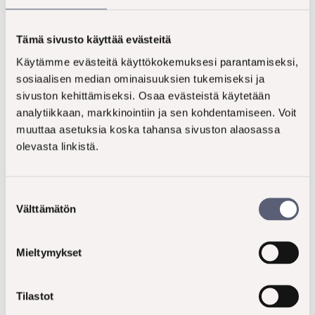
trendien seuraamiseen ja
hyödyntämiseen
Tämä sivusto käyttää evästeitä
Mikäli haluat kuulla näistä ja lukuisista muista
Käytämme evästeitä käyttökokemuksesi parantamiseksi,
sosiaalisen median ominaisuuksien tukemiseksi ja
trendien uusista ilmenemismuodoista lisää, kutsu
sivuston kehittämiseksi. Osaa evästeistä käytetään
meidät esittelemään tuoreinta
analytiikkaan, markkinointiin ja sen kohdentamiseen. Voit
trendipäivitystämme.
Trendikatsauksessamme
muuttaa asetuksia koska tahansa sivuston alaosassa
keskitytään siihen, miten megatrendit ja isot
olevasta linkistä.
ruokatrendit näkyvät tällä hetkellä
uutuuskonsepteissa, kampanjoissa, ruokakaupoissa
tai ravintoloissa sekä millaisia ilmenemismuotoja
Suostumuksen
trendit saavat nyt Suomessa ja Ruotsissa.
Välttämätön
valinta
Kattava trendikatsaus opettaa koko organisaatiota
Mieltymykset
tulevaisuusajatteluun ja trendien seuraamiseen sekä
tarjoaa siihen helposti sovellettavan viitekehyksen. Se
tuottaa näkemystä trendien kaupalliseen
Tilastot
hyödyntämiseen ja palvelee konseptikehitystä