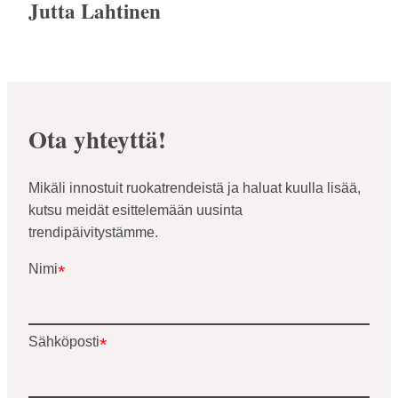
Jutta Lahtinen
Ota yhteyttä!
Mikäli innostuit ruokatrendeistä ja haluat kuulla lisää,
kutsu meidät esittelemään uusinta
trendipäivitystämme.
Nimi
*
Nimi
*
*
"
"
näyttää
pakolliset
Sähköposti
*
kentät