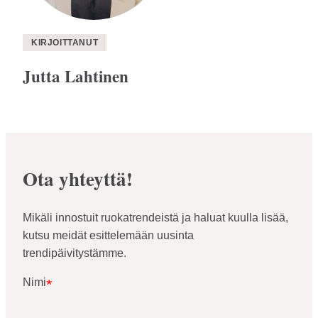
KIRJOITTANUT
Jutta Lahtinen
Ota yhteyttä!
Mikäli innostuit ruokatrendeistä ja haluat kuulla lisää,
kutsu meidät esittelemään uusinta
trendipäivitystämme.
Nimi
*
Nimi
*
*
"
"
näyttää