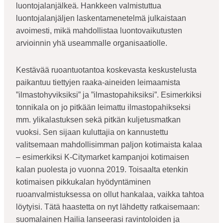
luontojalanjälkeä. Hankkeen valmistuttua
luontojalanjäljen laskentamenetelmä julkaistaan
avoimesti, mikä mahdollistaa luontovaikutusten
arvioinnin yhä useammalle organisaatiolle.
Kestävää ruoantuotantoa koskevasta keskustelusta
paikantuu tiettyjen raaka-aineiden leimaamista
”ilmastohyviksiksi” ja ”ilmastopahiksiksi”. Esimerkiksi
tonnikala on jo pitkään leimattu ilmastopahikseksi
mm. ylikalastuksen sekä pitkän kuljetusmatkan
vuoksi. Sen sijaan kuluttajia on kannustettu
valitsemaan mahdollisimman paljon kotimaista kalaa
– esimerkiksi K-Citymarket kampanjoi kotimaisen
kalan puolesta jo vuonna 2019. Toisaalta etenkin
kotimaisen pikkukalan hyödyntäminen
ruoanvalmistuksessa on ollut hankalaa, vaikka tahtoa
löytyisi. Tätä haastetta on nyt lähdetty ratkaisemaan:
suomalainen Hailia lanseerasi ravintoloiden ja