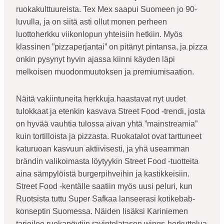
ruokakulttuureista. Tex Mex saapui Suomeen jo 90-
luvulla, ja on siitä asti ollut monen perheen
luottoherkku viikonlopun yhteisiin hetkiin. Myös
klassinen ”pizzaperjantai” on pitänyt pintansa, ja pizza
onkin pysynyt hyvin ajassa kiinni käyden läpi
melkoisen muodonmuutoksen ja premiumisaation.
Näitä vakiintuneita herkkuja haastavat nyt uudet
tulokkaat ja etenkin kasvava Street Food -trendi, josta
on hyvää vauhtia tulossa aivan yhtä ”mainstreamia”
kuin tortilloista ja pizzasta. Ruokatalot ovat tarttuneet
katuruoan kasvuun aktiivisesti, ja yhä useamman
brändin valikoimasta löytyykin Street Food -tuotteita
aina sämpylöistä burgerpihveihin ja kastikkeisiin.
Street Food -kentälle saatiin myös uusi peluri, kun
Ruotsista tuttu Super Safkaa lanseerasi kotikebab-
konseptin Suomessa. Näiden lisäksi Kariniemen
tarjoilee ruokapöytiin ravintolatason wings-herkuttelua