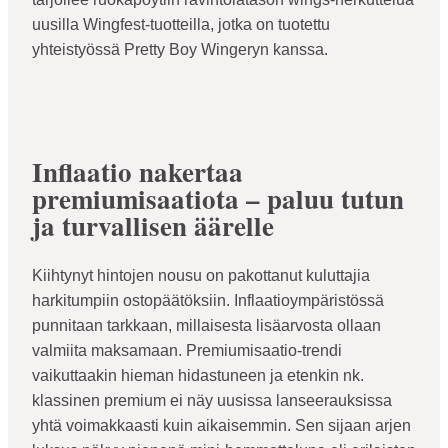
uusilla Wingfest-tuotteilla, jotka on tuotettu
yhteistyössä Pretty Boy Wingeryn kanssa.
Inflaatio nakertaa
premiumisaatiota – paluu tutun
ja turvallisen äärelle
Kiihtynyt hintojen nousu on pakottanut kuluttajia
harkitumpiin ostopäätöksiin. Inflaatioympäristössä
punnitaan tarkkaan, millaisesta lisäarvosta ollaan
valmiita maksamaan. Premiumisaatio-trendi
vaikuttaakin hieman hidastuneen ja etenkin nk.
klassinen premium ei näy uusissa lanseerauksissa
yhtä voimakkaasti kuin aikaisemmin. Sen sijaan arjen