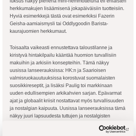
luksus näkyy pienenä mini-hemmotteluna eli erilaisten
herkkumakujen lisäämisenä jokapäiväisiin tuotteisiin.
Hyviä esimerkkejä tästä ovat esimerkiksi Fazerin
Geisha-aamiaismysli tai Oddlygoodin Barista-
kaurajuomien herkkumaut.
Toisaalta vaikeasti ennustettava taloustilanne ja
kiristyvä hintakilpailu kääntää huomion turvallisiin
makuihin ja arkisiin konsepteihin. Tämä näkyy
uusissa lanseerauksissa: HK:n ja Saarioisen
valmisruokauutuuksissa korostuvat suomalaisten
suosikkireseptit, ja lisäksi Paulig toi markkinaan
uuden edullisempien arkikahvien sarjan. Epävarmat
ajat ja globaalit kriisit nostattavat myös turvallisuuden
ja nostalgian kaipuuta. Uusissa lanseerauksissa tämä
näkyy juuri lapsuudesta tuttujen ja nostalgisten
makujen paluuna.