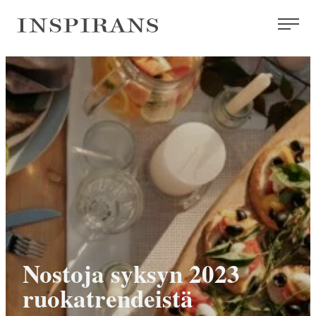
Siirry
Inspirans
suoraan
sisältöön
Nostoja syksyn 2023
ruokatrendeistä