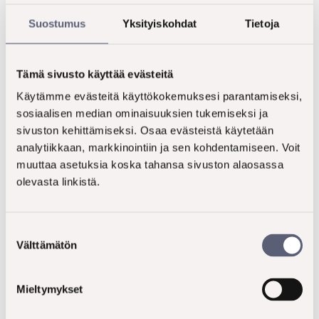
Suostumus
Yksityiskohdat
Tietoja
Tutustu Inspiransin
trendikatsaukseen
Tämä sivusto käyttää evästeitä
Käytämme evästeitä käyttökokemuksesi parantamiseksi,
Mikäli haluat kuulla näistä ja lukuisista muista
sosiaalisen median ominaisuuksien tukemiseksi ja
trendien uusista ilmenemismuodoista lisää, kutsu
sivuston kehittämiseksi. Osaa evästeistä käytetään
analytiikkaan, markkinointiin ja sen kohdentamiseen. Voit
meidät esittelemään tuoreinta
muuttaa asetuksia koska tahansa sivuston alaosassa
trendipäivitystämme.
Trendikatsauksessamme
olevasta linkistä.
keskitytään siihen, miten megatrendit ja ruokatrendit
näkyvät tällä hetkellä uutuuskonsepteissa,
kampanjoissa, ruokakaupoissa tai ravintoloissa sekä
Suostumuksen
millaisia ilmenemismuotoja trendit saavat nyt
Välttämätön
valinta
Suomessa ja Ruotsissa.
Mieltymykset
Kattava trendikatsaus opettaa koko organisaatiota
tulevaisuusajatteluun ja trendien seuraamiseen sekä