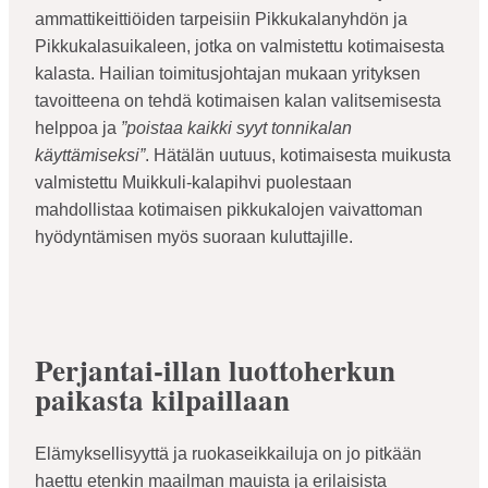
ammattikeittiöiden tarpeisiin Pikkukalanyhdön ja
Pikkukalasuikaleen, jotka on valmistettu kotimaisesta
kalasta. Hailian toimitusjohtajan mukaan yrityksen
tavoitteena on tehdä kotimaisen kalan valitsemisesta
helppoa ja
”poistaa kaikki syyt tonnikalan
käyttämiseksi”
. Hätälän uutuus, kotimaisesta muikusta
valmistettu Muikkuli-kalapihvi puolestaan
mahdollistaa kotimaisen pikkukalojen vaivattoman
hyödyntämisen myös suoraan kuluttajille.
Perjantai-illan luottoherkun
paikasta kilpaillaan
Elämyksellisyyttä ja ruokaseikkailuja on jo pitkään
haettu etenkin maailman mauista ja erilaisista