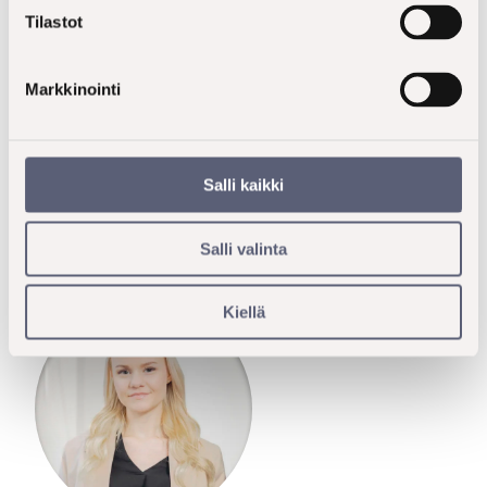
tarjoaa siihen helposti sovellettavan viitekehyksen. Se
Tilastot
tuottaa inspiraatiota trendien kaupalliseen
hyödyntämiseen ja palvelee konseptikehitystä
Markkinointi
inspiroiden luovaa ajattelua ja konseptien
muotoilemista.
Ota yhteyttä, niin kerron lisää!
Salli kaikki
Salli valinta
Kiellä