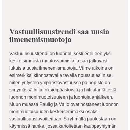
Vastuullisuustrendi saa uusia
ilmenemismuotoja
Vastuullisuustrendi on luonnollisesti edelleen yksi
keskeisimmistä muutosvoimista ja saa jatkuvasti
lukuisia uusia ilmenemismuotoja. Viime aikoina on
esimerkiksi kiinnostavalla tavalla noussut esiin se,
miten yritysten ympäristövastuussa painopiste on
siirtymässä hiilidioksidipäästöistä ja hiilijalanjäljestä
luonnon monimuotoisuuteen ja luontojalanjälkeen.
Muun muassa Paulig ja Valio ovat nostaneet luonnon
monimuotoisuuden keskeisemmäksi osaksi
vastuullisuustavoitteitaan. S-ryhmällä puolestaan on
käynnissä hanke, jossa kartoitetaan kauppayhtymän