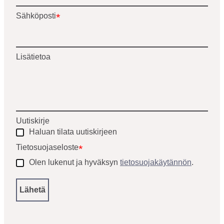
pakolliset
Sähköposti
*
kentät
Lisätietoa
Uutiskirje
Haluan tilata uutiskirjeen
Tietosuojaseloste
*
Olen lukenut ja hyväksyn
tietosuojakäytännön
.