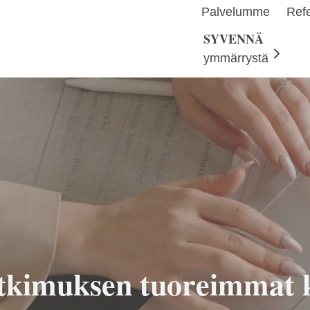
Palvelumme
Refe
SYVENNÄ
ymmärrystä
utkimuksen tuoreimmat 