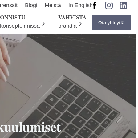
Facebook
Instagram
LinkedI
renssit
Blogi
Meistä
In English
ONNISTU
VAHVISTA
Ota yhteyttä
konseptoinnissa
brändiä
kuulumiset