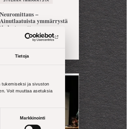
SYVENNÄ YMMÄRRYSTÄ
Neuromittaus –
Ainutlaatuista ymmärrystä
tiedostamattoman
reaktioista
Tietoja
tukemiseksi ja sivuston
en. Voit muuttaa asetuksia
Markkinointi