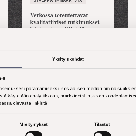
SYVENNÄ YMMÄRRYSTÄ
Verkossa toteutettavat
kvalitatiiviset tutkimukset
loistavat sensitiivisiä
tutkimusaiheita
käsiteltäessä
Yksityiskohdat
itä
kemuksesi parantamiseksi, sosiaalisen median ominaisuuksien 
stä käytetään analytiikkaan, markkinointiin ja sen kohdentamise
assa olevasta linkistä.
Mieltymykset
Tilastot