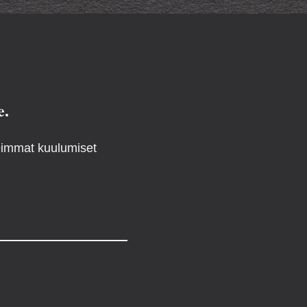
e.
reimmat kuulumiset