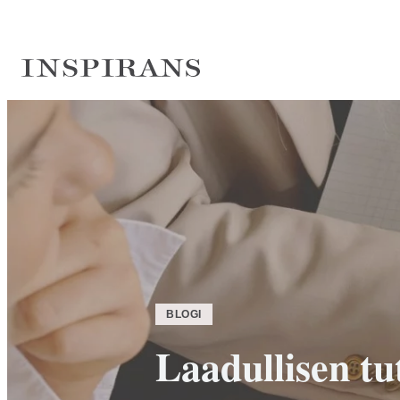
Siirry
suoraan
sisältöön
Inspirans
BLOGI
Laadullisen t