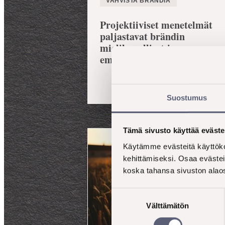
VAHVISTA BRÄNDIÄ
Projektiiviset menetelmät
paljastavat brändin
mielikuvalliset ja
emotionaaliset teemat
Suostumus
Tämä sivusto käyttää eväste
Käytämme evästeitä käyttöko
kehittämiseksi. Osaa evästei
koska tahansa sivuston alaos
Suostumuksen
Välttämätön
valinta