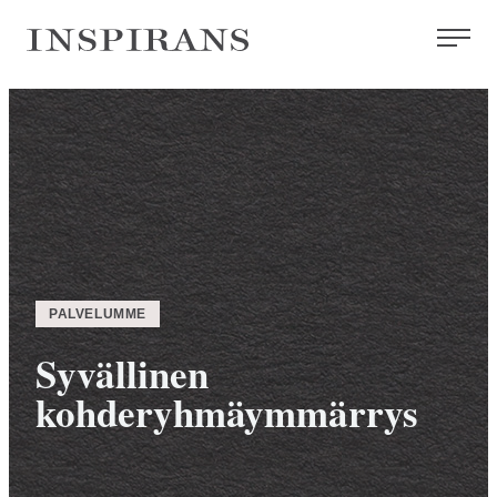
Siirry
Inspirans
suoraan
sisältöön
PALVELUMME
Syvällinen
kohderyhmäymmärrys