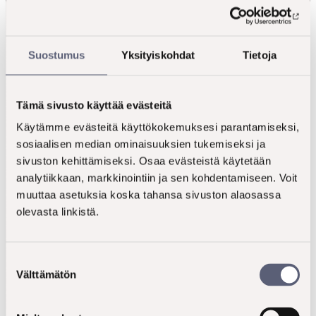
Lue lisää:
Suostumus
Yksityiskohdat
Tietoja
Tämä sivusto käyttää evästeitä
Käytämme evästeitä käyttökokemuksesi parantamiseksi,
Atria
sosiaalisen median ominaisuuksien tukemiseksi ja
sivuston kehittämiseksi. Osaa evästeistä käytetään
analytiikkaan, markkinointiin ja sen kohdentamiseen. Voit
muuttaa asetuksia koska tahansa sivuston alaosassa
olevasta linkistä.
Syväluotaavaa ymmärrystä ammatti­
Suostumuksen
keittiöiden arjesta
Välttämätön
valinta