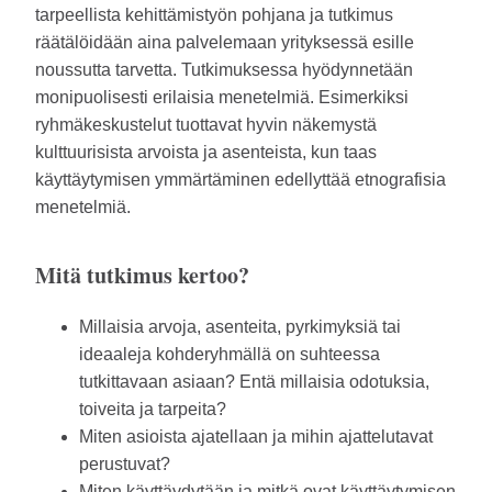
tarpeellista kehittämistyön pohjana ja tutkimus
räätälöidään aina palvelemaan yrityksessä esille
noussutta tarvetta. Tutkimuksessa hyödynnetään
monipuolisesti erilaisia menetelmiä. Esimerkiksi
ryhmäkeskustelut tuottavat hyvin näkemystä
kulttuurisista arvoista ja asenteista, kun taas
käyttäytymisen ymmärtäminen edellyttää etnografisia
menetelmiä.
Mitä tutkimus kertoo?
Millaisia arvoja, asenteita, pyrkimyksiä tai
ideaaleja kohderyhmällä on suhteessa
tutkittavaan asiaan? Entä millaisia odotuksia,
toiveita ja tarpeita?
Miten asioista ajatellaan ja mihin ajattelutavat
perustuvat?
Miten käyttäydytään ja mitkä ovat käyttäytymisen