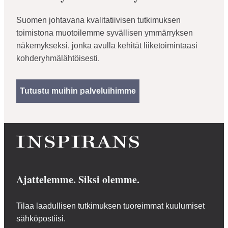
Suomen johtavana kvalitatiivisen tutkimuksen
toimistona muotoilemme syvällisen ymmärryksen
näkemykseksi, jonka avulla kehität liiketoimintaasi
kohderyhmälähtöisesti.
Tutustu muihin palveluihimme
Ajattelemme. Siksi olemme.
Tilaa laadullisen tutkimuksen tuoreimmat kuulumiset
sähköpostiisi.