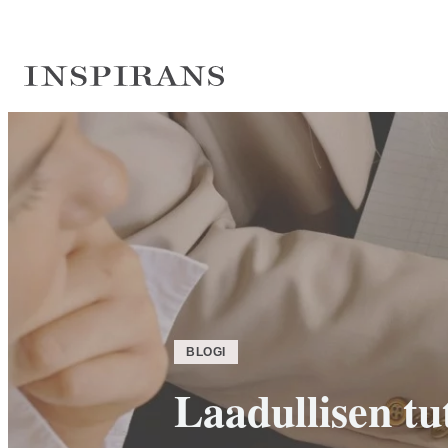
Siirry
suoraan
sisältöön
Inspirans
BLOGI
Laadullisen t