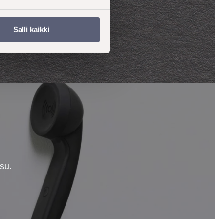
Salli kaikki
isu.