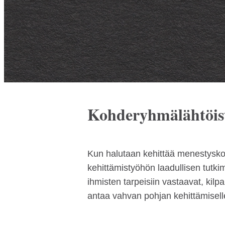
Kohderyhmälähtöist
Kun halutaan kehittää menestysk
kehittämistyöhön laadullisen tutk
ihmisten tarpeisiin vastaavat, kilpa
antaa vahvan pohjan kehittämisell