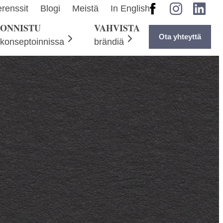
Facebook
Instagram
LinkedI
renssit
Blogi
Meistä
In English
ONNISTU
VAHVISTA
Ota yhteyttä
konseptoinnissa
brändiä