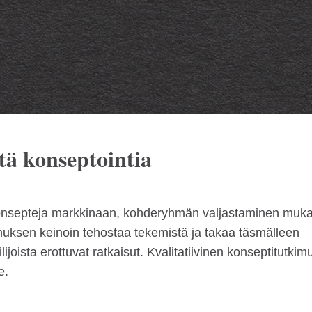
ä konseptointia
onsepteja markkinaan, kohderyhmän valjastaminen muk
imuksen keinoin tehostaa tekemistä ja takaa täsmälleen
ilijoista erottuvat ratkaisut. Kvalitatiivinen konseptitutkim
e.