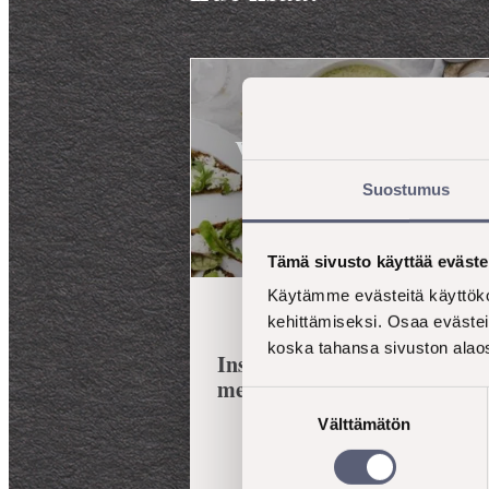
Vaasan Ruispalat Ohu
Herkku
Suostumus
Tämä sivusto käyttää eväste
Käytämme evästeitä käyttöko
kehittämiseksi. Osaa evästei
koska tahansa sivuston alaos
Inspirans mukana myynti­
menestyksen konseptoinniss
Suostumuksen
Välttämätön
valinta