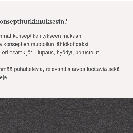
konseptitutkimuksesta?
yhmät konseptikehitykseen mukaan
ja konseptien muotoilun lähtökohdaksi
 eri osatekijät – lupaus, hyödyt, perustelut –
ää puhuttelevia, relevanttia arvoa tuottavia sekä
teja