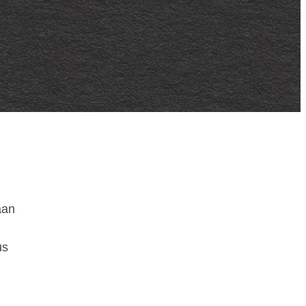
aan
us