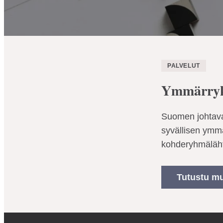
PALVELUT
Ymmärryk
Suomen johtava
syvällisen ymmä
kohderyhmäläht
Tutustu mu