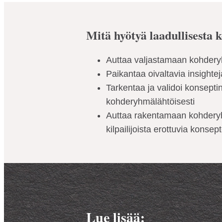
Mitä hyötyä laadullisesta 
Auttaa valjastamaan kohder
Paikantaa oivaltavia insighte
Tarkentaa ja validoi konseptin
kohderyhmälähtöisesti
Auttaa rakentamaan kohderyhm
kilpailijoista erottuvia konsep
Lue lisää: