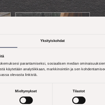
t
Yksityiskohdat
itä
kemuksesi parantamiseksi, sosiaalisen median ominaisuuksien 
stä käytetään analytiikkaan, markkinointiin ja sen kohdentamise
ONNISTU KONSEPTOINNISSA
assa olevasta linkistä.
a
Yhteiskehittämisen (co-
creation) menetelmä
Mieltymykset
Tilastot
menestyskonseptien
rakentamiseen