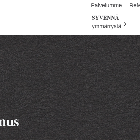
Palvelumme
Refe
SYVENNÄ
ymmärrystä
mus