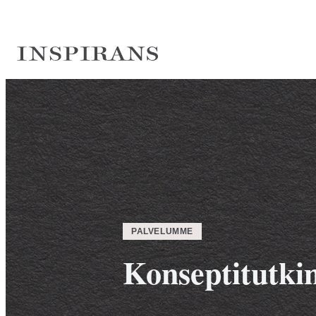
Siirry
suoraan
sisältöön
Inspirans
PALVELUMME
Konseptitutki