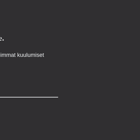
e.
reimmat kuulumiset