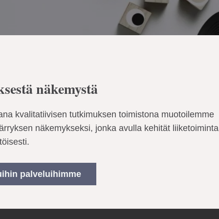
sestä näkemystä
na kvalitatiivisen tutkimuksen toimistona muotoilemme
rryksen näkemykseksi, jonka avulla kehität liiketoiminta
öisesti.
ihin palveluihimme