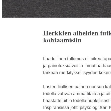
Herkkien aiheiden tutk
kohtaamisiin
Laadullinen tutkimus oli oikea tapa
ja painotuksia voitiin muuttaa ha
tärkeää merkityksellisyyden koke
Lasten liiallisen painon nousun kalt
todella vahvaa ammattitaitoa ja ait
haastatteluihin todella huolellis
Inspiransissa johti psykologi Sar