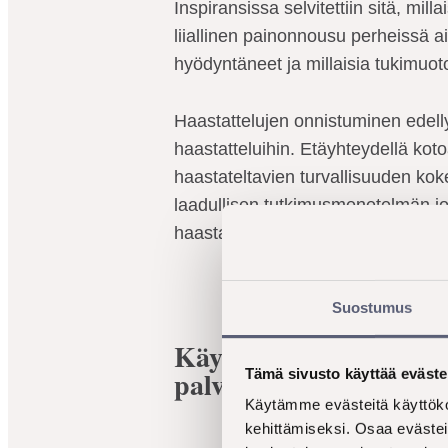
Inspiransissa selvitettiin sitä, mi
liiallinen painonnousu perheissä aih
hyödyntäneet ja millaisia tukimuo
Haastattelujen onnistuminen edellyt
haastatteluihin. Etäyhteydellä kotoa
haastateltavien turvallisuuden ko
laadullisen tutkimusmenetelmän j
haastateltavan tärkeinä pitämiin n
Suostumus
Käyttäjäkokemuksesta k
palvelulta?
Tämä sivusto käyttää eväste
Käytämme evästeitä käyttöko
kehittämiseksi. Osaa evästei