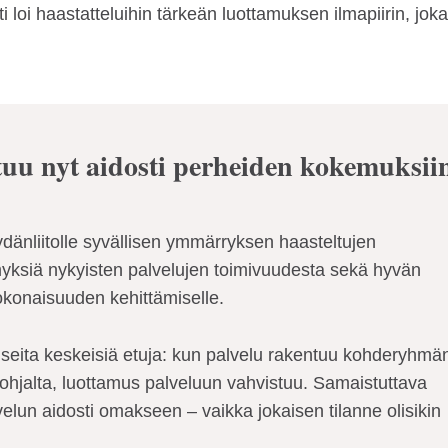
i loi haastatteluihin tärkeän luottamuksen ilmapiirin, joka
tuu nyt aidosti perheiden kokemuksii
ydänliitolle syvällisen ymmärryksen haasteltujen
ksiä nykyisten palvelujen toimivuudesta sekä hyvän
konaisuuden kehittämiselle.
i useita keskeisiä etuja: kun palvelu rakentuu kohderyhmä
ohjalta, luottamus palveluun vahvistuu. Samaistuttava
lun aidosti omakseen – vaikka jokaisen tilanne olisikin