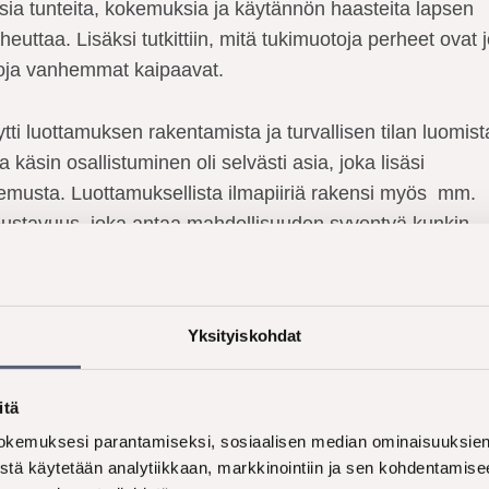
llaisia tunteita, kokemuksia ja käytännön haasteita lapsen
euttaa. Lisäksi tutkittiin, mitä tukimuotoja perheet ovat 
toja vanhemmat kaipaavat.
ti luottamuksen rakentamista ja turvallisen tilan luomist
 käsin osallistuminen oli selvästi asia, joka lisäsi
kemusta. Luottamuksellista ilmapiiriä rakensi myös mm.
oustavuus, joka antaa mahdollisuuden syventyä kunkin
äkökulmiin.
Yksityiskohdat
ehittämisen avaimet – mitä perheet t
itä
kemuksesi parantamiseksi, sosiaalisen median ominaisuuksien 
stä käytetään analytiikkaan, markkinointiin ja sen kohdentamise