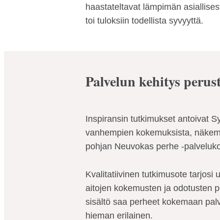
haastateltavat lämpimän asiallisest
toi tuloksiin todellista syvyyttä.
Palvelun kehitys perus
Inspiransin tutkimukset antoivat S
vanhempien kokemuksista, näkemy
pohjan Neuvokas perhe -palveluko
Kvalitatiivinen tutkimusote tarjos
aitojen kokemusten ja odotusten p
sisältö saa perheet kokemaan palve
hieman erilainen.