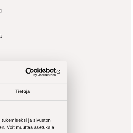
jo
a
Tietoja
odella kaipaavat
tukemiseksi ja sivuston
en. Voit muuttaa asetuksia