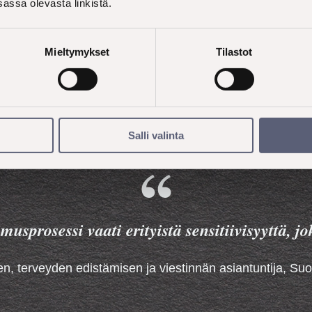
assa olevasta linkistä.
tiin myös Neuvokas perhe –palvelukokonaisuuteen sen
staen. Pyrkimyksenä oli siis selvittää, miten tukitarjonta
idä lapsiperheiden tarpeisiin.
Mieltymykset
Tilastot
Salli valinta
usprosessi vaati erityistä sensitiivisyyttä, j
, terveyden edistämisen ja viestinnän asiantuntija, Suo