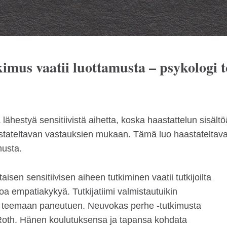
imus vaatii luottamusta – psykologi t
 lähestyä sensitiivistä aihetta, koska haastattelun sisältö
astateltavan vastauksien mukaan. Tämä luo haastateltava
musta.
aisen sensitiivisen aiheen tutkiminen vaatii tutkijoilta
oa empatiakykyä. Tutkijatiimi valmistautuikin
esti teemaan paneutuen. Neuvokas perhe -tutkimusta
i Roth. Hänen koulutuksensa ja tapansa kohdata