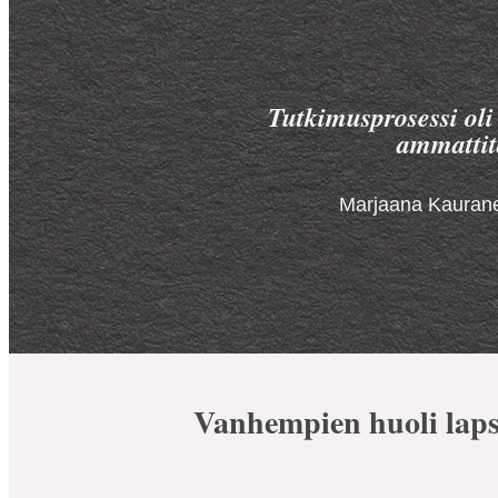
Tutkimusprosessi oli
ammattit
Marjaana Kauranen
Vanhempien huoli lapse