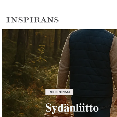
Siirry
suoraan
sisältöön
Inspirans
REFERENSSI
Sydänliitto