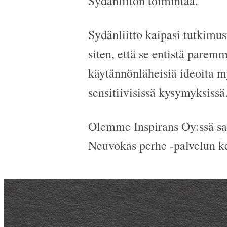
Sydänliiton toimintaa.
Sydänliitto kaipasi tutkimu
siten, että se entistä paremm
käytännönläheisiä ideoita my
sensitiivisissä kysymyksissä
Olemme Inspirans Oy:ssä sa
Neuvokas perhe -palvelun ke