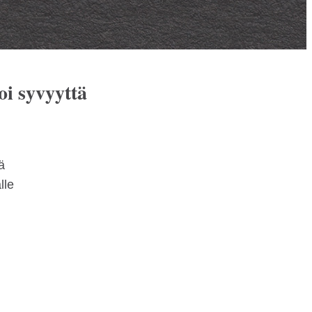
oi syvyyttä
ä
lle