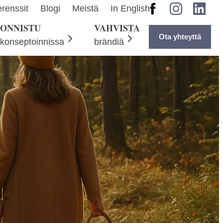
Facebook
Instagram
LinkedI
renssit
Blogi
Meistä
In English
ONNISTU
VAHVISTA
Ota yhteyttä
konseptoinnissa
brändiä