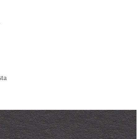
a
sta