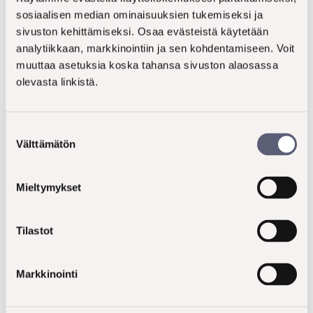
Oli mukava kuulla usealta osallistujalta, että
sosiaalisen median ominaisuuksien tukemiseksi ja
sivuston kehittämiseksi. Osaa evästeistä käytetään
haastattelu toimi myös heille antoisana keskusteluna
analytiikkaan, markkinointiin ja sen kohdentamiseen. Voit
ja reflektointituokiona,
kommentoi projektin tutkija
muuttaa asetuksia koska tahansa sivuston alaosassa
Jutta Lahtinen.
olevasta linkistä.
Suostumuksen
Välttämätön
valinta
Mieltymykset
Tilastot
Tutkimustiedon rooli Palkitsemispalvelut
Oy:n liiketoiminnan kehittämisessä on aivan
keskeinen. Saimme tutkimuksesta arvokasta
Markkinointi
tietoa yritysasiakkaiden tarpeista ja
nykykäytännöistä palkitsemisessa. Tämä tieto