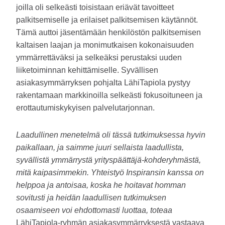
joilla oli selkeästi toisistaan eriävät tavoitteet
palkitsemiselle ja erilaiset palkitsemisen käytännöt.
Tämä auttoi jäsentämään henkilöstön palkitsemisen
kaltaisen laajan ja monimutkaisen kokonaisuuden
ymmärrettäväksi ja selkeäksi perustaksi uuden
liiketoiminnan kehittämiselle. Syvällisen
asiakasymmärryksen pohjalta LähiTapiola pystyy
rakentamaan markkinoilla selkeästi fokusoituneen ja
erottautumiskykyisen palvelutarjonnan.
Laadullinen menetelmä oli tässä tutkimuksessa hyvin
paikallaan, ja saimme juuri sellaista laadullista,
syvällistä ymmärrystä yrityspäättäjä-kohderyhmästä,
mitä kaipasimmekin. Yhteistyö Inspiransin kanssa on
helppoa ja antoisaa, koska he hoitavat homman
sovitusti ja heidän laadullisen tutkimuksen
osaamiseen voi ehdottomasti luottaa, toteaa
LähiTapiola-ryhmän asiakasymmärryksestä vastaava