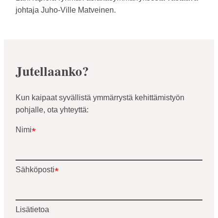
johtaja Juho-Ville Matveinen.
Jutellaanko?
Kun kaipaat syvällistä ymmärrystä kehittämistyön
pohjalle, ota yhteyttä:
Nimi
*
Nimi
*
*
"
"
näyttää
pakolliset
Sähköposti
*
kentät
Lisätietoa