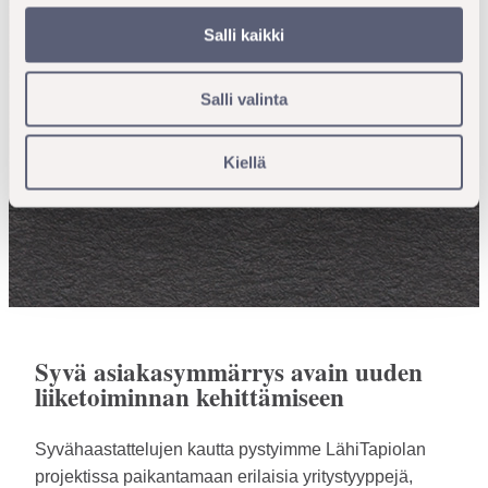
auttaa meitä kehittämään eri tilanteisiin
soveltuvia palkitsemisen ratkaisuja, ja
Salli kaikki
voimme hyödyntää kerättyä dataa myös
asiakashankkeissamme.
Salli valinta
Jaakko Hänninen, johtaja, LähiTapiola
Kiellä
Palkitsemispalvelut Oy
Syvä asiakasymmärrys avain uuden
liiketoiminnan kehittämiseen
Syvähaastattelujen kautta pystyimme LähiTapiolan
projektissa paikantamaan erilaisia yritystyyppejä,