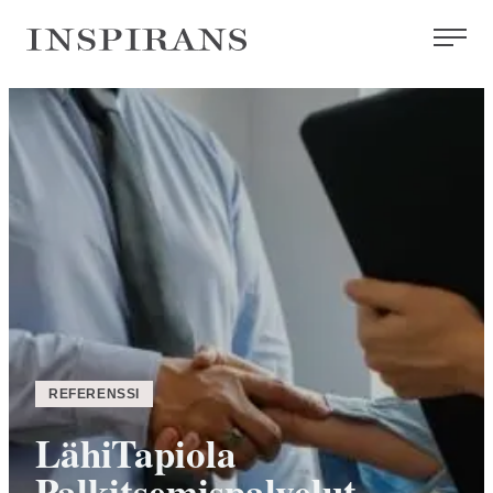
Siirry
Inspirans
suoraan
sisältöön
REFERENSSI
LähiTapiola
Palkitsemispalvelut