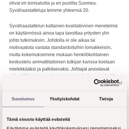
olivat eri toimialoilta ja eri puolilta Suomea.
Syvähaastatteluja teimme yhteensä 20.
Syvähaastattelun kaltainen kvalitatiivinen menetelmä
on käytännössä ainoa tapa tavoittaa yritysten ylin
johto tutkimuksiin. Johdolla ei ole aikaa tai
motivaatiota vastata standardoituihin lomakkeisiin,
mutta kokemuksemme mukaan henkilökohtainen
keskustelu ammattitaitoisen tutkijan kanssa koetaan
mielekkääksi ja palkitsevaksi. Johtajat arvostavat
aidosti kiinnostavaa keskustelua, joka haastaa heitä
pohtimaan oman organisaationsa käytäntöjä uusista
näkökulmista ja tuottaa siten myös heille konkreettista
hyötyä tutkimukseen osallistumisesta.
Suostumus
Yksityiskohdat
Tietoja
LähiTapiolan tapauksessa kvalitatiivinen tutkimus ei
Tämä sivusto käyttää evästeitä
ollut vain tiedonkeruun väline, vaan se tuotti välitöntä
arvoa paitsi tutkimuksen tilaajalle, myös osallistujille.
Käytämme evästeitä käyttökokemuksesi parantamiseksi,