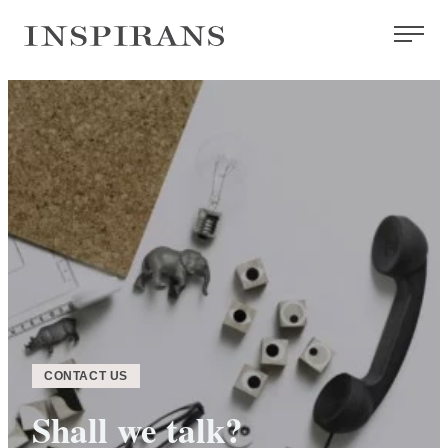
Siirry
Inspirans
suoraan
sisältöön
CONTACT US
Shall we talk?