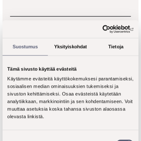
näyttää
pakolliset
Email
*
kentät
Suostumus
Yksityiskohdat
Tietoja
How can we help you?
*
Tämä sivusto käyttää evästeitä
Käytämme evästeitä käyttökokemuksesi parantamiseksi,
sosiaalisen median ominaisuuksien tukemiseksi ja
Privacy policy
*
sivuston kehittämiseksi. Osaa evästeistä käytetään
I have read and accept the
data protection policy
.
analytiikkaan, markkinointiin ja sen kohdentamiseen. Voit
muuttaa asetuksia koska tahansa sivuston alaosassa
olevasta linkistä.
Suostumuksen